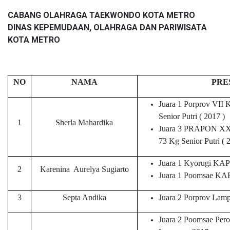
CABANG OLAHRAGA TAEKWONDO KOTA METRO
DINAS KEPEMUDAAN, OLAHRAGA DAN PARIWISATA
KOTA METRO
NO
NAMA
PRE
Juara 1 Porprov VII 
Senior Putri ( 2017 )
1
Sherla Mahardika
Juara 3 PRAPON X
73 Kg Senior Putri ( 
Juara 1 Kyorugi K
2
Karenina Aurelya Sugiarto
Juara 1 Poomsae KA
3
Septa Andika
Juara 2 Porprov Lam
Juara 2 Poomsae Pero