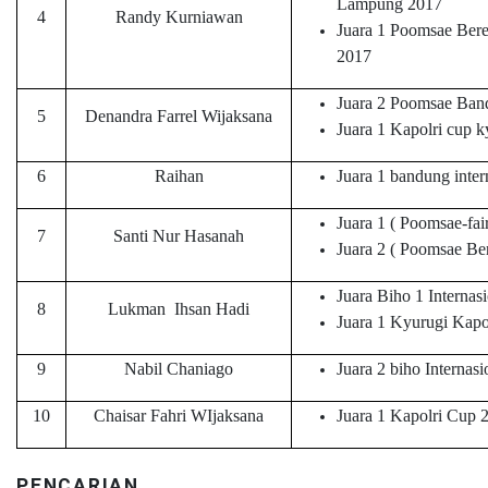
Lampung 2017
4
Randy Kurniawan
Juara 1 Poomsae Ber
2017
Juara 2 Poomsae Band
5
Denandra Farrel Wijaksana
Juara 1 Kapolri cup 
6
Raihan
Juara 1 bandung inte
Juara 1 ( Poomsae-fai
7
Santi Nur Hasanah
Juara 2 ( Poomsae Be
Juara Biho 1 Internas
8
Lukman Ihsan Hadi
Juara 1 Kyurugi Kapo
9
Nabil Chaniago
Juara 2 biho Internas
10
Chaisar Fahri WIjaksana
Juara 1 Kapolri Cup 
PENCARIAN