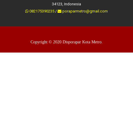
34123, Indonesia
082175390235
/
poraparmetro@gmail.com
Copyright © 2020 Disporapar Kota Metro.