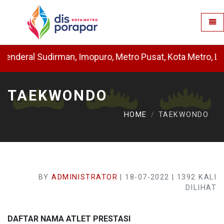
DISPORAPAR KOTA 
Togg
deral Sudirman, Imopuro, Metro Pusat, Kota Metro, Lampu
TAEKWONDO
HOME
TAEKWONDO
BY
ADMINISTRATOR
| 18-07-2022 | 1392 KALI
DILIHAT
DAFTAR NAMA ATLET PRESTASI